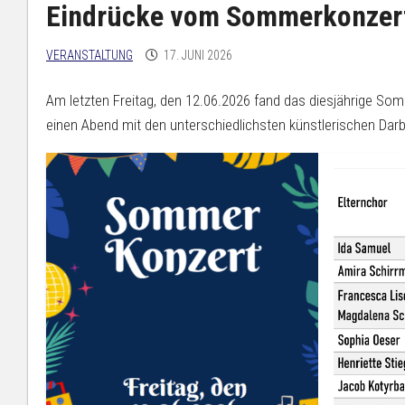
−
Schulportal
Eindrücke vom Sommerkonzer
Lehre
Schule
MV
U
mit
Schül
Courage
VERANSTALTUNG
17. JUNI 2026
Mittagessen
S
Schul
Tagesablauf
Busfahrpläne
R
Am letzten Freitag, den 12.06.2026 fand das diesjährige So
und
b
einen Abend mit den unterschiedlichsten künstlerischen Darbi
Schultage
b
Besetzung
W
der
Berufs-/Studienorientierung
Schule
Praktika
und
V
Leitungsdienst
8
Ganztagsschulang
N
K
7
Clubs
S
Jahrgangsstufen
n
11/12
Bildungsserver
MV