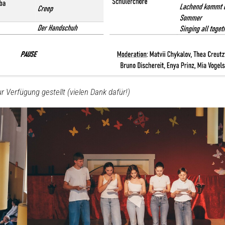
2025/26
Schuljahr
2014/2015
Schuljahr
2013/2014
Schuljahr
2012/2013
 Verfügung gestellt (vielen Dank dafür!)
Schuljahr
2011/2012
Schuljahr
2010/2011
Schuljahr
2009/2010