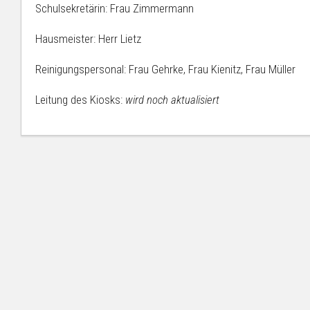
−
Schulportal
Lehre
Schulsekretärin: Frau Zimmermann
Schule
MV
U
mit
Schül
Hausmeister: Herr Lietz
Courage
Mittagessen
S
Schul
Reinigungspersonal: Frau Gehrke, Frau Kienitz, Frau Müller
Tagesablauf
Busfahrpläne
R
und
b
Schultage
Leitung des Kiosks:
wird noch aktualisiert
b
Besetzung
W
der
Berufs-/Studienorientierung
Schule
Praktika
und
V
Leitungsdienst
8
Ganztagsschulang
N
K
7
Clubs
S
Jahrgangsstufen
n
11/12
Bildungsserver
MV