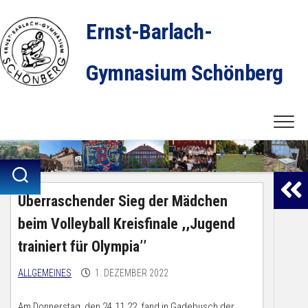
Skip
to
Ernst-Barlach-
content
Gymnasium Schönberg
Überraschender Sieg der Mädchen
beim Volleyball Kreisfinale ,,Jugend
trainiert für Olympia’’
ALLGEMEINES
1. DEZEMBER 2022
Am Donnerstag, den 24.11.22, fand in Gadebusch der