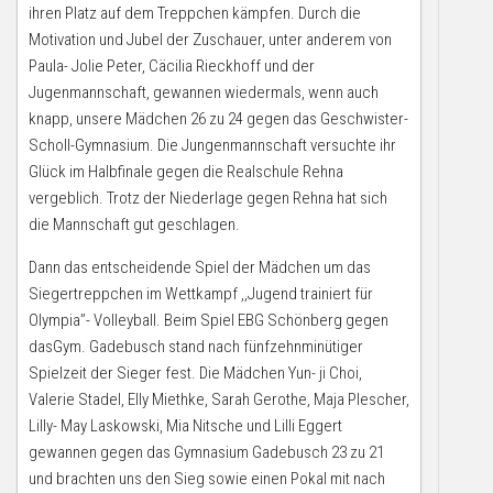
ihren Platz auf dem Treppchen kämpfen. Durch die
Motivation und Jubel der Zuschauer, unter anderem von
Paula- Jolie Peter, Cäcilia Rieckhoff und der
Jugenmannschaft, gewannen wiedermals, wenn auch
knapp, unsere Mädchen 26 zu 24 gegen das Geschwister-
Scholl-Gymnasium. Die Jungenmannschaft versuchte ihr
Glück im Halbfinale gegen die Realschule Rehna
vergeblich. Trotz der Niederlage gegen Rehna hat sich
die Mannschaft gut geschlagen.
Dann das entscheidende Spiel der Mädchen um das
Siegertreppchen im Wettkampf ,,Jugend trainiert für
Olympia’’- Volleyball. Beim Spiel EBG Schönberg gegen
dasGym. Gadebusch stand nach fünfzehnminütiger
Spielzeit der Sieger fest. Die Mädchen Yun- ji Choi,
Valerie Stadel, Elly Miethke, Sarah Gerothe, Maja Plescher,
Lilly- May Laskowski, Mia Nitsche und Lilli Eggert
gewannen gegen das Gymnasium Gadebusch 23 zu 21
und brachten uns den Sieg sowie einen Pokal mit nach