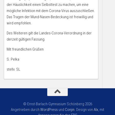
der Häuslichkeit einen Selbsttest zu machen, um eine
mögliche Infektion mit dem Corona-Virus auszuschließen.
Das Tragen der Mund-Nasen-Bedeckung ist freiwillig und
wird empfohlen.
Des Weiteren gilt die Landes-Corona-Verordnung in der
derzeit gültigen Fassung.
Mit freundlichen Grüßen
S. Pelka
stellv. SL
© Ernst-Barlach-Gymnasium Schönberg 2026
Angetrieben durch
WordPress
und
Conjin
. Design von
Alx
, mit