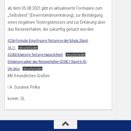
ab dem 05.08.2021 gibt es aktualisierte Formulare zum
„Selbsttest“ (Einverständniserklärung), zur Bestätigung
eines negativen Testergebnisses und zur Erklärung über
das Reiseverhalten, die zukünftig genutzt werden.
A20a-Formular-Einwilligung-Testung-in-der-Schule_Stand-
16.11
Herunterladen
A20bErklaerung-Testung-Haeuslichkeit
Herunterladen
Erklaerung-ueber-das-Reiseverhalten-020821-Stand-6.40-
Uhr.docx
Herunterladen
Mit freundlichen Grüßen
i.A. Susanne Pelka
komm. SL